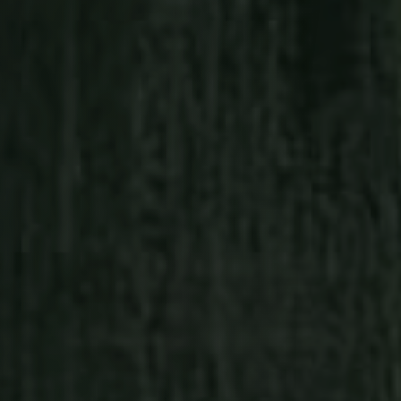
Kahdeksan vuo
tehtävä jotai
Roskapäivä-ti
omalla taval
Olen huomann
vuonna 2018
omaksi ilok
tärkeä osa 
DOKUMENTTI
Trashday
Vuonna 2023
omistautuma
Trashday on muotokuva Einost
Helsingissä
Ensi-ilta 11.6.2024.
perustin oma
sosiaalisen
2018