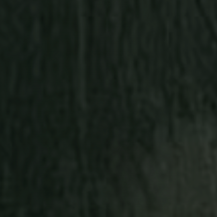
Roskapäivän 
innostaa.
Jokain
Se tarkoittaa, 
kokonaisen sii
ja kilpailuja,