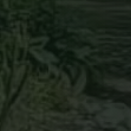
päivän,
1
/
7
 kävijää
in aina
vuoden urani
tekemään
a
rk-henkisiä
eg.
en
den kanssa.
ossa kerron
lla voi
tan