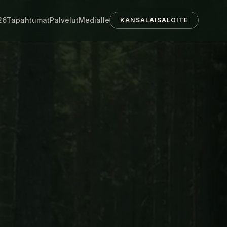
26
Tapahtumat
Palvelut
Medialle
KANSALAISALOITE