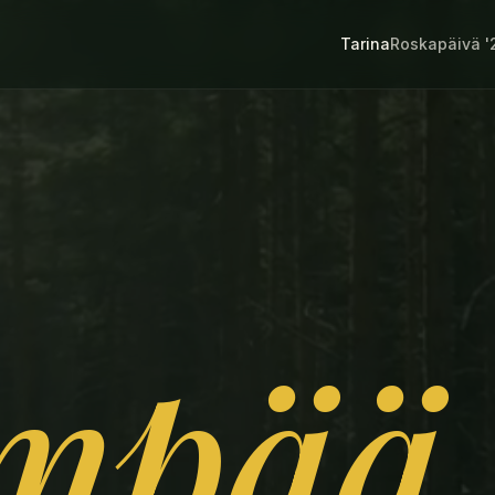
Tarina
Roskapäivä '
impää,