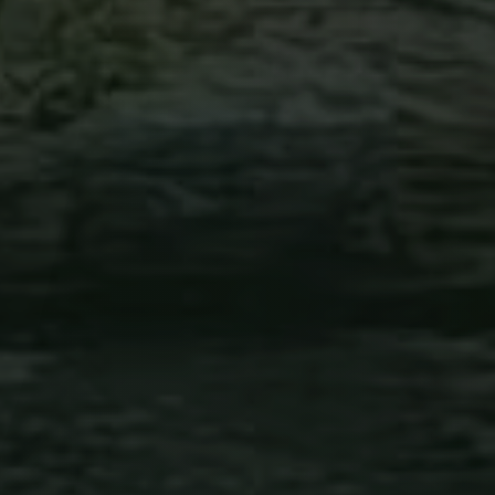
tää, vaan
stää
öin haasteita