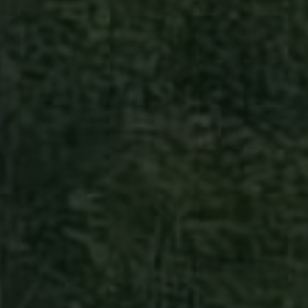
tta sitten havahduin luonnon roskaantumiseen ja mietin, että a
n. Aloin keräämään ja kuvaamaan roskaa, ja perustin Instagra
lin. Siitä kasvoi yhteisö, joka innostaa ihmisiä toimimaan luon
laan.
ut, että tekemällä omaa juttua voi päästä pitkälle. Kai
, kun aloin hammasteknikon päivätyöni ohella kerätä ro
seni, pian jo intohimosta. Vuosien varrella Roskapäiväst
elämääni ja lopulta myös työni.
 sain Koneen Säätiöltä apurahan, jonka turvin pystyin
an roskahommille täysipäiväisesti. Järjestin siivoustap
a, isästä joka alkoi kerätä roskia helpottaakseen huol
 ja roskapäiviä pääkaupunkiseudun kouluissa. Seuraav
n toiminimen ja aloitin urani täysipäiväisenä roska-aktiv
 median vastuullisuusvaikuttajana.