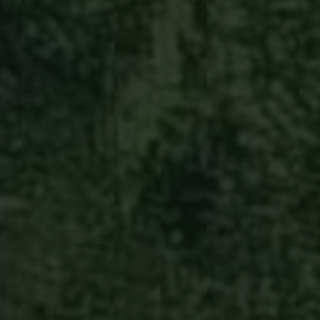
Ä JA EINON TARINA
nistä teoista
oi liike.