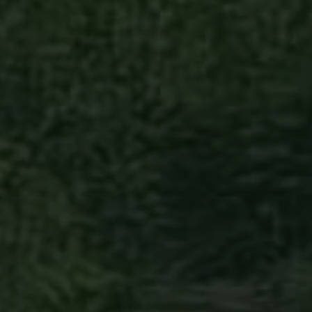
sialle on
miin
non puolesta
kki alkoi
skia. Ensin
ä kasvoi
ahtumia
taan ympäristöstä.
ana vuonna
istina ja