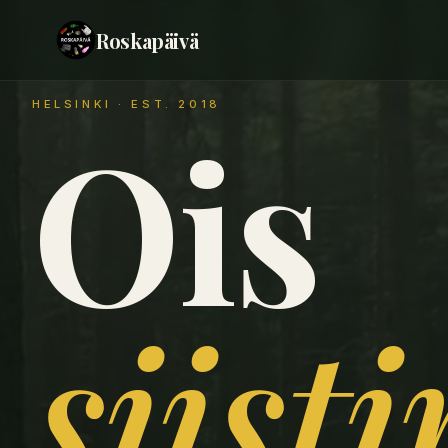
Roskapäivä
HELSINKI · EST. 2018
Ois
siist