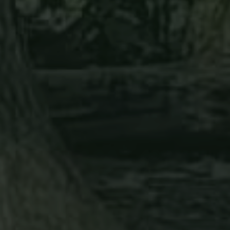
tyyli on rento ja helposti lähestyttävä. En halua syyllis
en päivä voi olla roskapäivä.
että jokainen voi omalla tavallaan auttaa: poimia yhden roskan tai järje
voustapahtuman. Roskapäivän somekanavissa järjestän myös silloin täll
 jotka kannustavat ihmisiä mukaan tekemään hyvää luonnon puolesta.