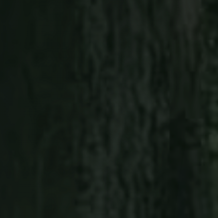
ROSKAPÄIV
Pie
kasv